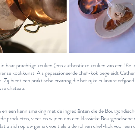
n haar prachtige keuken (een authentieke keuken van een 18e-ee
ranse kookkunst. Als gepassioneerde chef-kok begeleidt Catheri
Zij biedt een praktische ervaring die het rijke culinaire erfgoed 
wse chateau.
en een kennismaking met de ingrediënten die de Bourgondisch
rde producten, vlees en wijnen om een klassieke Bourgondische m
dat u zich op uw gemak voelt als u de rol van chef-kok voor een