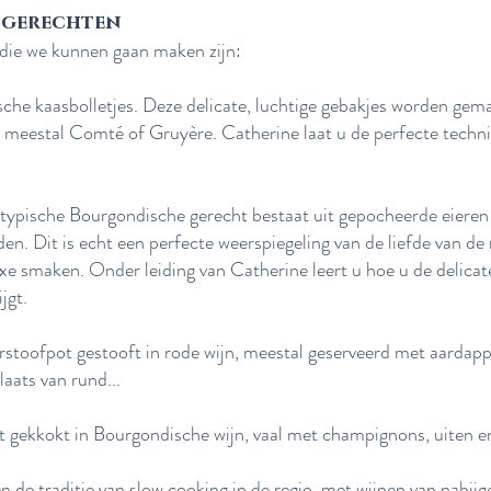
 gerechten
die we kunnen gaan maken zijn:
he kaasbolletjes. Deze delicate, luchtige gebakjes worden gem
, meestal Comté of Gruyère. Catherine laat u de perfecte techni
.
 typische Bourgondische gerecht bestaat uit gepocheerde eieren g
en. Dit is echt een perfecte weerspiegeling van de liefde van de
e smaken. Onder leiding van Catherine leert u hoe u de delicat
jgt.
rstoofpot gestooft in rode wijn, meestal geserveerd met aardap
laats van rund...
t gekkokt in Bourgondische wijn, vaal met champignons, uiten e
 de traditie van slow cooking in de regio, met wijnen van nabijg