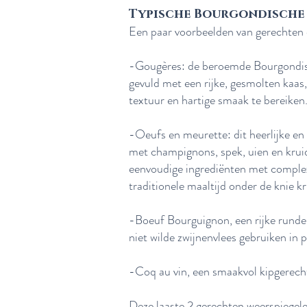
Typische Bourgondische
Een paar voorbeelden van gerechten 
-Gougères: de beroemde Bourgondisc
gevuld met een rijke, gesmolten kaas
textuur en hartige smaak te bereiken
-Oeufs en meurette: dit heerlijke en
met champignons, spek, uien en kruid
eenvoudige ingrediënten met complex
traditionele maaltijd onder de knie kri
-Boeuf Bourguignon, een rijke runde
niet wilde zwijnenvlees gebruiken in p
-Coq au vin, een smaakvol kipgerech
Deze laaste 2 gerechten weerspiegelen