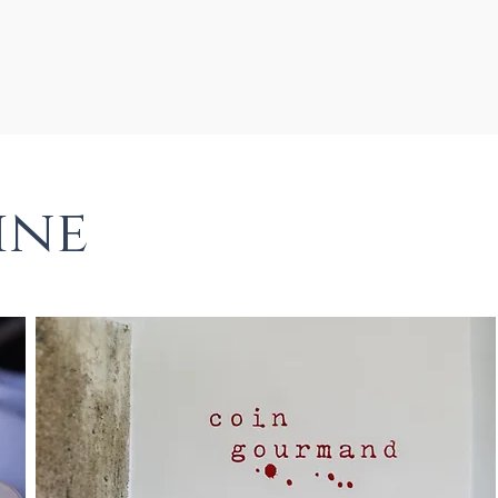
Foto's
Event List
ine