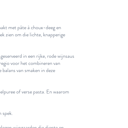
aakt met pâte à choux-deeg en
ek zien om die lichte, knapperige
eserveerd in een rijke, rode wijnsaus
 regio voor het combineren van
e balans van smaken in deze
pelpuree of verse pasta. En waarom
n spek.
elegen wijngaarden die diepte en